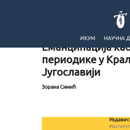
ИКУМ
НАУЧНА 
Еманципација као
периодике у Кра
Југославији
Зорана Симић
Издавач:
Институт