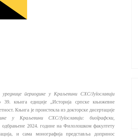
: уреднице периодике у Краљевини СХС/Југославији
о 39. књига едиције „Историја српске књижевне
тност. Књига је проистекла из докторске дисертације
ике у Краљевини СХС/Југославији: биографски,
, одбрањене 2024. године на Филолошком факултету
тација, и сама монографија представља допринос