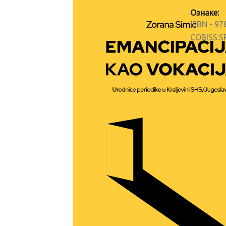
Ознаке:
ISBN - 9
COBISS.S