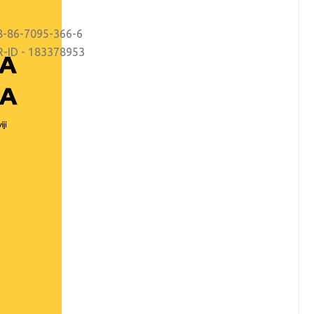
78-86-7095-366-6
R-ID - 183378953