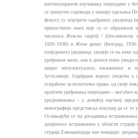
континуираном изучавању периодике у бео
се тренутно спроводи у оквиру одељења Пе
фокусу су портрети
одабраних уредница (
првенствено оних које су се образовале
часописа
Женски свијет / Југославенска 
1920–1938) и
Жена данас
(Београд, 1936–
(појединих) уредница, указује се на неке о
уређивале жене, али и доносе нови увиди 
ширег интелектуалног, књижевног и 
Југославије. Одабрани корпус сведочи о 
ускраћене за политичка права, од своје во
проблем уређивања периодике – могућих ко
уредниковања – у домаћој научној зајед
монографија представља покушај да се то у
Ослањајући се на досадашња истраживања ш
доприносе истраживача у области студија
студија
Еманципација као вокација: уредни