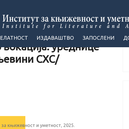
ДЕЛАТНОСТ
ИЗДАВАШТВО
ЗАПОСЛЕНИ
Д
 вокација: уреднице
љевини СХС/
 за књижевност и уметност, 2025.