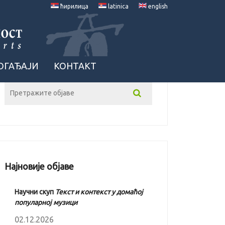
ћирилица
latinica
english
ОГАЂАЈИ
КОНТАКТ
Најновије објаве
Научни скуп
Текст и контекст у домаћој
популарној музици
02.12.2026