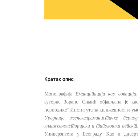
Кратак опис:
Монографија
Еманципација као вокација
ауторке Зоране Симић објављена је ка
периодике“ Института за књижевност и уме
Уреднице женске/феминистичке период
књижевноисторијски и типолошки аспект
Универзитета у Београду. Као и дисер