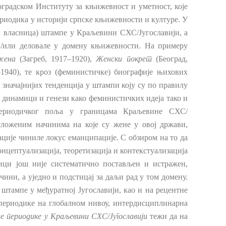
градском Институту за књижевност и уметност, које
риодика у историји српске књижевности и културе. У
и власница) штампе у Краљевини СХС/Југославији, а
 и/или деловале у домену књижевности. На примеру
жена
(Загреб, 1917–1920),
Женски покрет
(Београд,
1940), те кроз (феминистичке) биографије њихових
д значајнијих тенденција у штампи коју су по правилу
о динамици и генези како феминистичких идеја тако и
периодичког поља у границама Краљевине СХС/
сложеним начинима на које су жене у овој држави,
кације чиниле локус еманципације. С обзиром на то да
нцептуализација, теоретизација и контекстуализација
ници још није систематично постављен и истражен,
чини, а уједно и подстицај за даљи рад у том домену.
тампе у међуратној Југославији, као и на рецентне
 периодике на глобалном нивоу, интердисциплинарна
це периодике у Краљевини СХС/Југославији
тежи да на